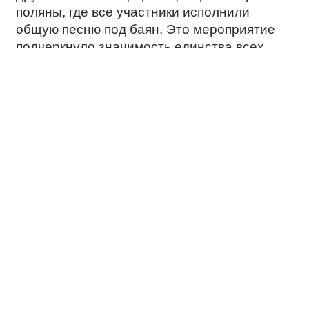
поляны, где все участники исполнили
общую песню под баян. Это мероприятие
подчеркнуло значимость единства всех
народов России в вопросах сохранения
независимости и культурного богатства
Отечества.
«Любить свою Родину — значит знать её
историю, культуру, особенности природы и
уметь защитить её от внешних и
внутренних вызовов. Такие мероприятия
направлены на то, чтобы дети вместе со
взрослыми изучали свой край и обсуждали,
как сохранить бесценное культурное и
природное наследие для будущих
поколений» - отметил региональный
координатор партийного проекта «Чистая
страна» Алексей Марьин.