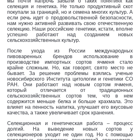
мы почти напрочь забыли о таких понятиях как
селекция и генетика. Не только продуктивный скот
покупали за границей, но и семена многих культур. А
если речь идет о продовольственной безопасности,
нам нужно активней развивать свою отечественную
селекцию. Наши российские генетики, кстати, вполне
успешно работают над созданием новых
сельскохозяйственных культур.
После ухода из России международных
пивоваренных брендов использование в
производстве импортных сортов ячменя стало
крайне сложным. Но, как говорят, свято место не
бывает. За решение проблемы взялись ученые
новосибирского Института цитологии и генетики СО
РАН. Они работают над новым сортом ячменя,
который отличается от традиционных
сельскохозяйственных сортов тем, что в нем
содержится меньше белка и больше крахмала. Это
влияет на пенность напитка, улучшает его вкусовые
качества, а также увеличивает срок хранения.
Селекционная и генетическая работа – процесс
долгий. На выведение новых сортов у
селекционеров уходит не один год. Но с помощью