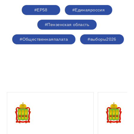
#ЕР58
#Единаяроссия
#Пензенская область
#Общественнаяпалата
#выборы2026