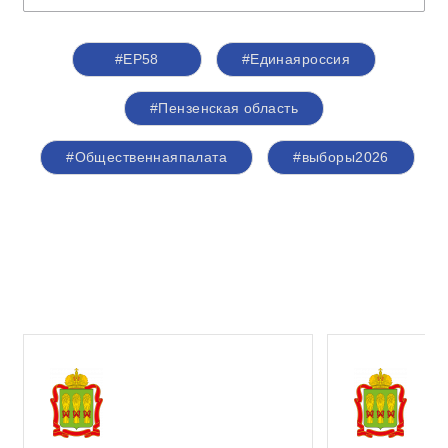
#ЕР58
#Единаяроссия
#Пензенская область
#Общественнаяпалата
#выборы2026