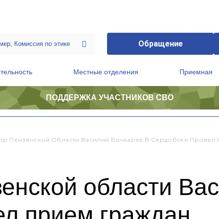
Обращение
тельность
Местные отделения
Приемная
ПОДДЕРЖКА УЧАСТНИКОВ СВО
ственной приемной Председателя Партии
Президиум регионального политического совета
ор Пензенской Области Василий Бочкарев В Сердобске Провел 
енской области Вас
ел прием граждан