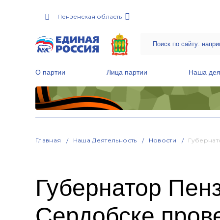
Пензенская область
О партии
Лица партии
Наша дея
Местные общественные приемные Партии
Руководитель Региональной обще
Народная программа «Единой России»
Главная
Наша Деятельность
Новости
Губернат
Губернатор Пенз
Сердобске пров