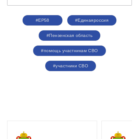
#ЕР58
#Единаяроссия
#Пензенская область
#помощь участникам СВО
#участники СВО