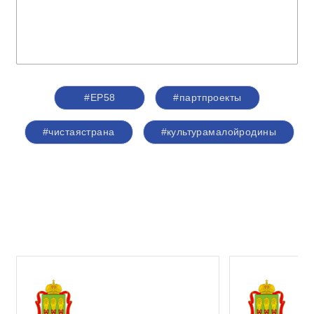
#ЕР58
#партпроекты
#чистаястрана
#культурамалойродины