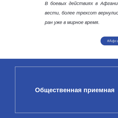
В боевых действиях в Афгани
вести, более трехсот вернули
ран уже в мирное время.
#Афг
Общественная приемная