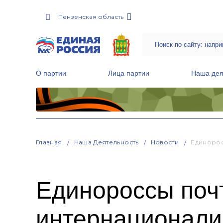
Пензенская область
О партии
Лица партии
Наша дея
Местные общественные приемные Партии
Руководитель Региональной обще
Народная программа «Единой России»
Главная
Наша Деятельность
Новости
Единорос
Единороссы поч
интернационали