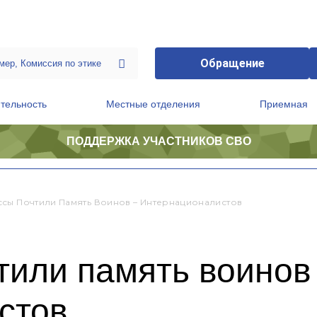
Обращение
тельность
Местные отделения
Приемная
ПОДДЕРЖКА УЧАСТНИКОВ СВО
ственной приемной Председателя Партии
Президиум регионального политического совета
сы Почтили Память Воинов – Интернационалистов
тили память воинов
стов