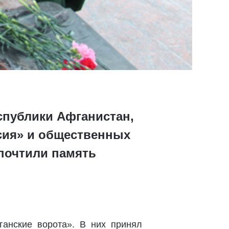
еспублики Афганистан,
сия» и общественных
почтили память
анские ворота». В них принял