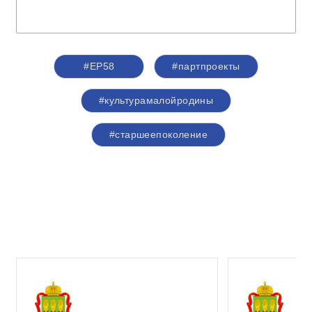
#ЕР58
#партпроекты
#культурамалойродины
#старшеепоколение