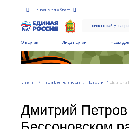
Пензенская область
О партии
Лица партии
Наша дея
Местные общественные приемные Партии
Руководитель Региональной обще
Народная программа «Единой России»
Главная
Наша Деятельность
Новости
Дмитрий 
Дмитрий Петров 
Бессоновском р