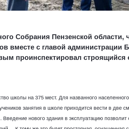
ного Собрания Пензенской области, 
ов вместе с главой администрации Б
ым проинспектировал строящийся о
тво школы на 375 мест. Для названного населенного 
учеников занятия в школе приходится вести в две см
в. Введение нового здания в эксплуатацию позволит 
рий. – К тому же это будет просторная, оснащенна