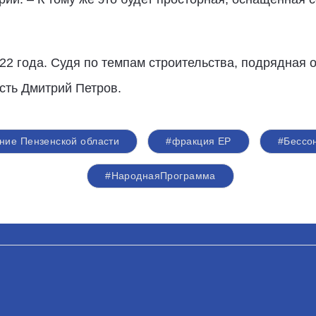
22 года. Судя по темпам строительства, подрядная 
сть Дмитрий Петров.
ние Пензенской области
#фракция ЕР
#Бессо
#НароднаяПрограмма