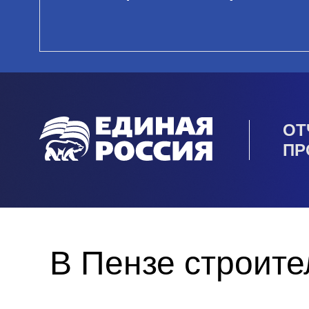
ОТ
ПР
В Пензе строите