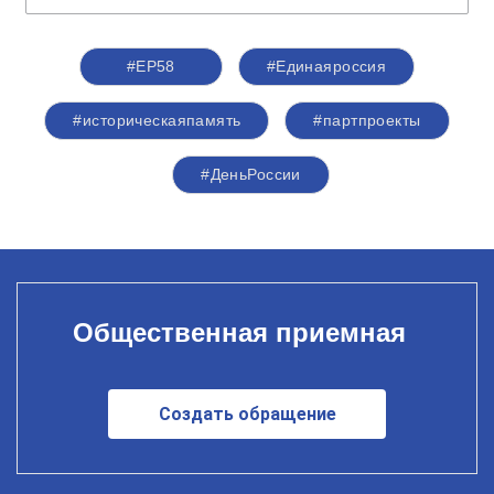
#ЕР58
#Единаяроссия
#историческаяпамять
#партпроекты
#ДеньРоссии
Общественная приемная
Создать обращение