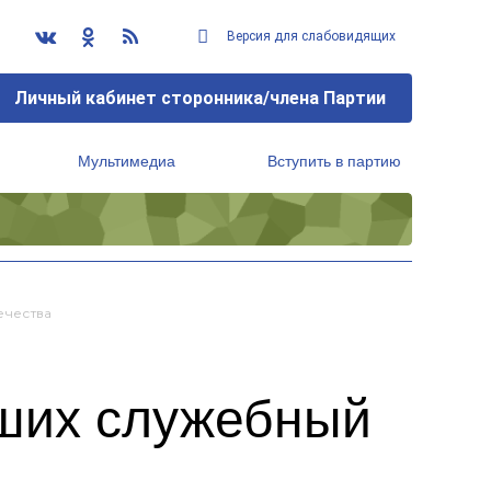
Версия для слабовидящих
Личный кабинет сторонника/члена Партии
Мультимедиа
Вступить в партию
Региональный исполнительный комитет
ечества
вших служебный