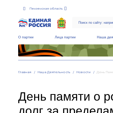
Пензенская область
О партии
Лица партии
Наша дея
Местные общественные приемные Партии
Руководитель Региональной обще
Народная программа «Единой России»
Главная
Наша Деятельность
Новости
День Пам
День памяти о 
долг за предела