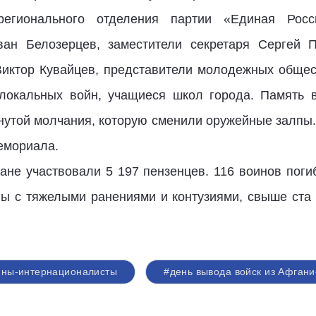
регионального отделения партии «Единая Росси
ван Белозерцев, заместители секретаря Сергей П
иктор Кувайцев, представители молодежных общес
локальных войн, учащиеся школ города. Память в
нутой молчания, которую сменили оружейные залп
емориала.
ане участвовали 5 197 пензенцев. 116 воинов погиб
ны с тяжелыми ранениями и контузиями, свыше ста 
ины-интернационалисты
#день вывода войск из Афгани