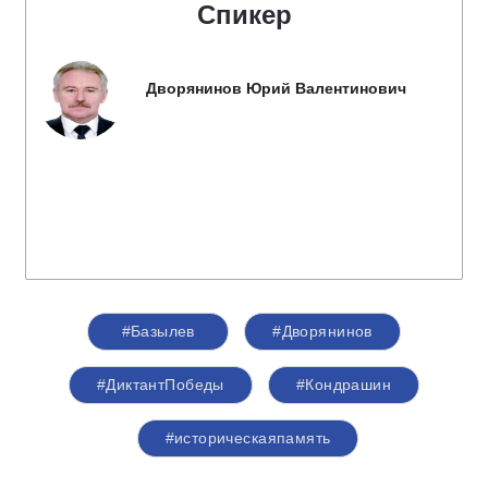
Спикер
Дворянинов Юрий Валентинович
#Базылев
#Дворянинов
#ДиктантПобеды
#Кондрашин
#историческаяпамять