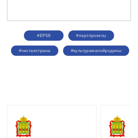
#ЕР58
#партпроекты
#чистаястрана
#культурамалойродины