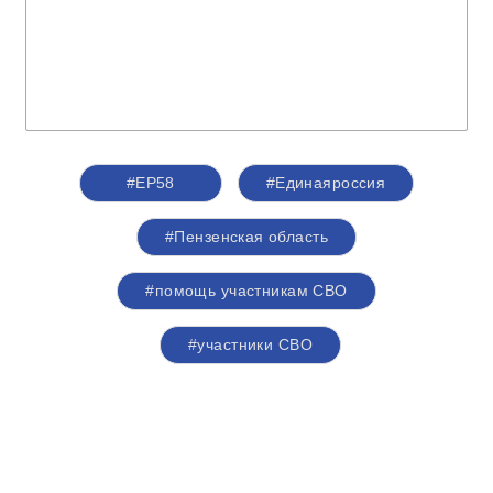
#ЕР58
#Единаяроссия
#Пензенская область
#помощь участникам СВО
#участники СВО