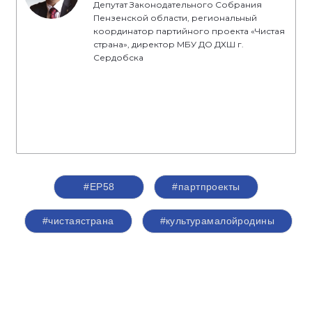
Депутат Законодательного Собрания
Пензенской области, региональный
координатор партийного проекта «Чистая
страна», директор МБУ ДО ДХШ г.
Сердобска
#ЕР58
#партпроекты
#чистаястрана
#культурамалойродины